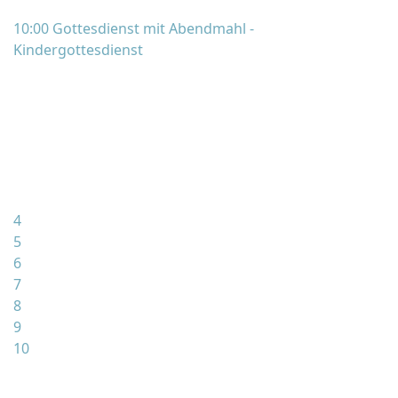
10:00 Gottesdienst mit Abendmahl -
Kindergottesdienst
4
5
6
7
8
9
10