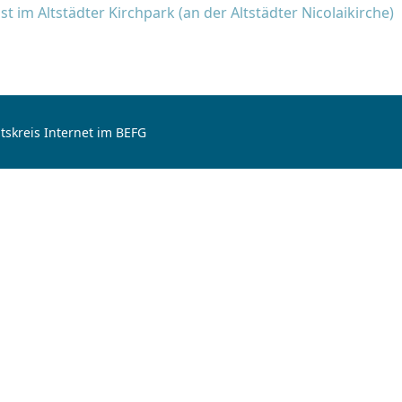
 im Altstädter Kirchpark (an der Altstädter Nicolaikirche)
tskreis Internet im BEFG