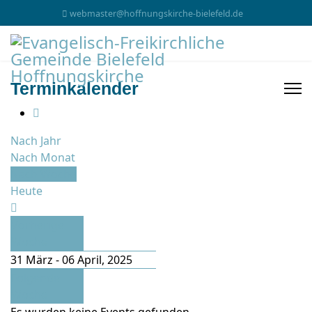
webmaster@hoffnungskirche-bielefeld.de
Terminkalender
Nach Jahr
Nach Monat
Nach Woche
Heute
Vorherige
Woche
31 März - 06 April, 2025
Folgende
Woche