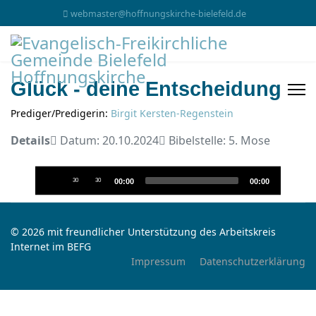
webmaster@hoffnungskirche-bielefeld.de
Glück - deine Entscheidung
Prediger/Predigerin:
Birgit Kersten-Regenstein
Details
Datum: 20.10.2024
Bibelstelle: 5. Mose
Audio-
30
30
00:00
00:00
Player
© 2026 mit freundlicher Unterstützung des Arbeitskreis
Internet im BEFG
Impressum
Datenschutzerklärung