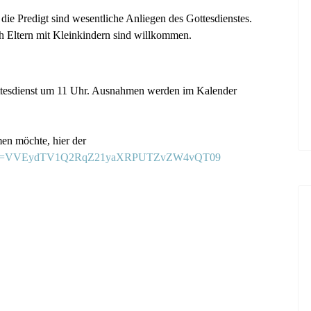
ie Predigt sind wesentliche Anliegen des Gottesdienstes.
uch Eltern mit Kleinkindern sind willkommen.
ttesdienst um 11 Uhr. Ausnahmen werden im Kalender
en möchte, hier der
90?pwd=VVEydTV1Q2RqZ21yaXRPUTZvZW4vQT09